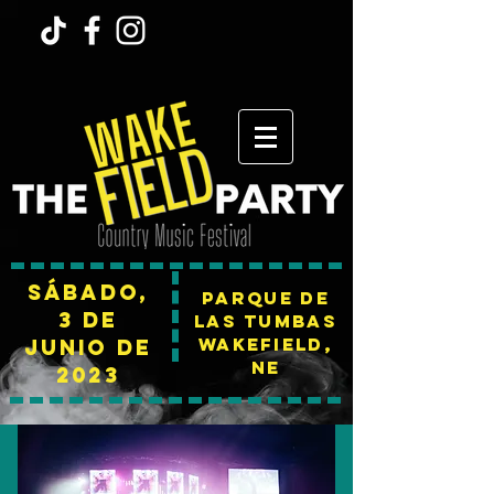
Sábado,
Parque de
3 de
las tumbas
Wakefield,
junio de
NE
2023